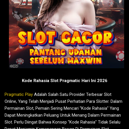
Kode Rahasia Slot Pragmatic Hari Ini 2026
Pragmatic Play
Adalah Salah Satu Provider Terbesar Slot
Online, Yang Telah Menjadi Pusat Perhatian Para Slotter. Dalam
Permainan Slot, Pemain Sering Mencari "Kode Rahasia" Yang
Dapat Meningkatkan Peluang Untuk Menang Dalam Permainan
Slot. Perlu Diingat Bahwa Konsep "Kode Rahasia" Tidak Selalu