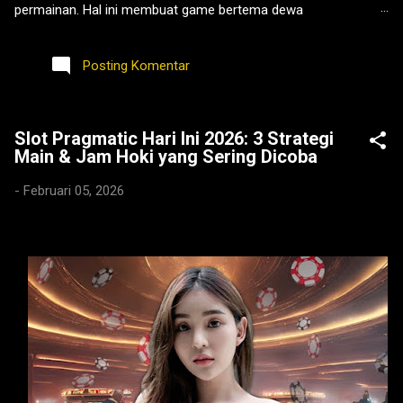
permainan. Hal ini membuat game bertema dewa
keberuntungan ini semakin dikenal sebagai salah satu slot
gacor hari ini yang layak untuk dicoba. Dari pengalaman
Posting Komentar
bermain, Caishen Wins memiliki karakteristik yang cukup unik
dibanding slot lainnya. Game ini sering memberikan
kemenangan kecil di awal sebagai “pemancing” sebelum
Slot Pragmatic Hari Ini 2026: 3 Strategi
akhirnya masuk ke fase bonus yang lebih besar. Jika dimainkan
Main & Jam Hoki yang Sering Dicoba
dengan pola yang tepat, peluang untuk mendapatkan free spin
atau kombinasi simbol bernilai tinggi bisa meningkat secara
-
Februari 05, 2026
signifikan. Banyak pemain menyebut bahwa kunci utama dari
game ini ada di kesabaran dan membaca ritme permainan.
Tidak sedikit yang langsung mendapatkan scatter dalam 20–30
spin pertama, terutama saat bermain di jam tertentu yang
dianggap lebih gacor. Inil...