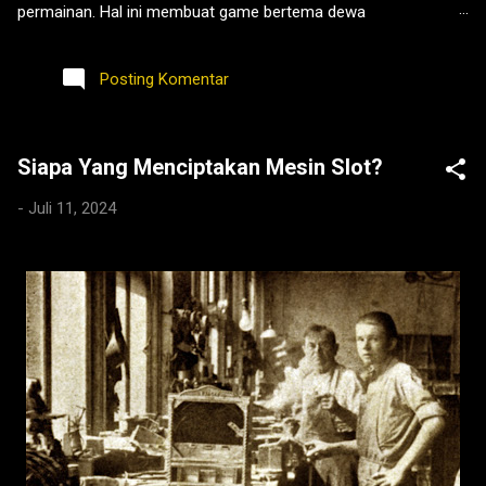
permainan. Hal ini membuat game bertema dewa
keberuntungan ini semakin dikenal sebagai salah satu slot
gacor hari ini yang layak untuk dicoba. Dari pengalaman
Posting Komentar
bermain, Caishen Wins memiliki karakteristik yang cukup unik
dibanding slot lainnya. Game ini sering memberikan
kemenangan kecil di awal sebagai “pemancing” sebelum
Siapa Yang Menciptakan Mesin Slot?
akhirnya masuk ke fase bonus yang lebih besar. Jika dimainkan
dengan pola yang tepat, peluang untuk mendapatkan free spin
-
Juli 11, 2024
atau kombinasi simbol bernilai tinggi bisa meningkat secara
signifikan. Banyak pemain menyebut bahwa kunci utama dari
game ini ada di kesabaran dan membaca ritme permainan.
Tidak sedikit yang langsung mendapatkan scatter dalam 20–30
spin pertama, terutama saat bermain di jam tertentu yang
dianggap lebih gacor. Inil...