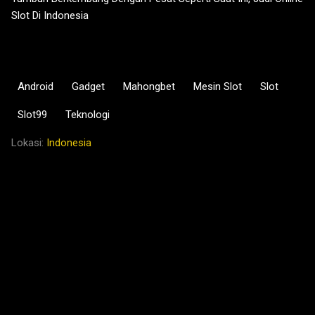
Slot Di Indonesia
Android
Gadget
Mahongbet
Mesin Slot
Slot
Slot99
Teknologi
Lokasi:
Indonesia
K
o
m
e
n
t
a
r