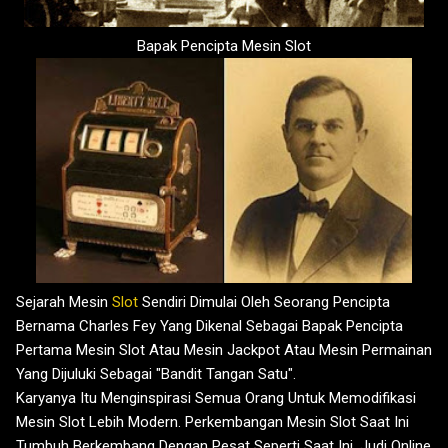
Bapak Pencipta Mesin Slot
Sejarah Mesin
Slot
Sendiri Dimulai Oleh Seorang Pencipta
Bernama Charles Fey Yang Dikenal Sebagai Bapak Pencipta
Pertama Mesin Slot Atau Mesin Jackpot Atau Mesin Permainan
Yang Dijuluki Sebagai "Bandit Tangan Satu".
Karyanya Itu Menginspirasi Semua Orang Untuk Memodifikasi
Mesin Slot Lebih Modern. Perkembangan Mesin Slot Saat Ini
Tumbuh Berkembang Dengan Pesat Seperti Saat Ini, Judi Online