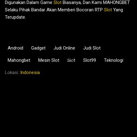
Digunakan Dalam Game
Slot
Biasanya, Dan Kami MAHONGBET
Selaku Pihak Bandar Akan Memberi Bocoran RTP
Slot
Yang
Terupdate.
Android
Gadget
Judi Online
Judi Slot
Mahongbet
Mesin Slot
Slot
Slot99
Teknologi
Lokasi:
Indonesia
K
o
m
e
n
t
a