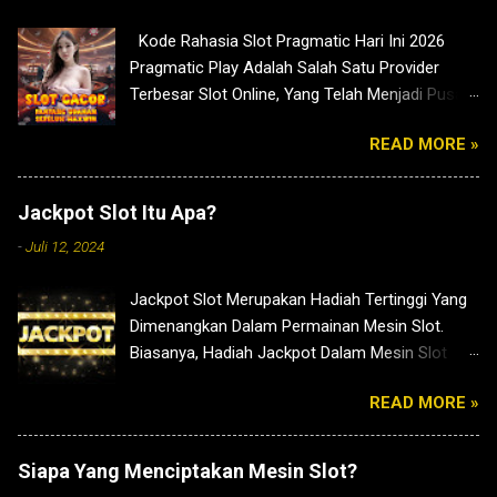
Kode Rahasia Slot Pragmatic Hari Ini 2026
Pragmatic Play Adalah Salah Satu Provider
Terbesar Slot Online, Yang Telah Menjadi Pusat
Perhatian Para Slotter. Dalam Permainan Slot,
READ MORE »
Pemain Sering Mencari "Kode Rahasia" Yang
Dapat Meningkatkan Peluang Untuk Menang
Dalam Permainan Slot. Perlu Diingat Bahwa
Jackpot Slot Itu Apa?
Konsep "Kode Rahasia" Tidak Selalu Dapat
-
Juli 12, 2024
Menjamin Kemenangan Besarr Di Permainan
Slot, Keberuntungan Adalah Faktor Utama
Jackpot Slot Merupakan Hadiah Tertinggi Yang
Dalam Permainan Slot, Meskipun Demikian Ada
Dimenangkan Dalam Permainan Mesin Slot.
Beberapa Kode Rahasia Yang Dapat Membantu
Biasanya, Hadiah Jackpot Dalam Mesin Slot
Pemain Slot Pragmatic Yang Berpotensi
Berupa Uang Dengan Jumlah Yang Sangat
Memberikan Hasil Yang Positif. Dalam Artikel Ini
READ MORE »
Besar Dan Bisa Mencapai Jutaan Hingga
Kita Akan Membahas Empat Kode Rahasia
Ratusan Juta Rupiah.
Permainan Slot Pragmatic Yang Bisa
Meningkatkan Peluang Untuk Permainan Slot
Siapa Yang Menciptakan Mesin Slot?
Pragmatic. Sebelum membahas strategi,