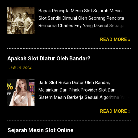
Permainan Slot Pragmatic. Sebelum
membahas strategi, pastikan Anda bermain
Bapak Pencipta Mesin Slot Sejarah Mesin
di situs yang terpercaya dan memiliki sistem
Slot Sendiri Dimulai Oleh Seorang Pencipta
yang transparan agar pengalaman bermain
Bernama Charles Fey Yang Dikenal Sebagai
lebih nyaman., Dan Inilah Beberapa Petunjuk
Bapak Pencipta Pertama Mesin Slot Atau
Atau Kode Rahasia Slot Gacor Permainan
READ MORE »
Mesin Jackpot Atau Mesin Permainan Yang
Slot Pragmatic : Tiga Kode Rahasia Pe...
Dijuluki Sebagai "Bandit Tangan Satu".
Karyanya Itu Menginspirasi Semua Orang
Apakah Slot Diatur Oleh Bandar?
Untuk Memodifikasi Mesin Slot Lebih Modern.
-
Juli 18, 2024
Perkembangan Mesin Slot Saat Ini Tumbuh
Berkembang Dengan Pesat Seperti Saat Ini,
Jadi Slot Bukan Diatur Oleh Bandar,
Judi Online Slot Di Indonesia
Melainkan Dari Pihak Provider Slot Dan
Sistem Mesin Berkerja Sesuai Algoritma Yang
Digunakan Dalam Game Slot Biasanya, Dan
READ MORE »
Kami MAHONGBET Selaku Pihak Bandar Akan
Memberi Bocoran RTP Slot Yang Terupdate.
Sejarah Mesin Slot Online