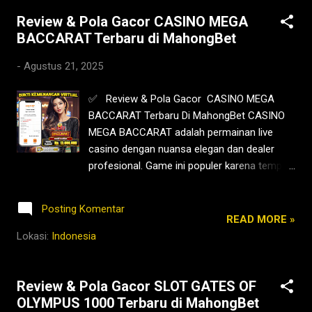
Horus. Saat mode Free Spins berjalan,
peluang big win semakin besar karena
Review & Pola Gacor CASINO MEGA
multiplier bisa saling menumpuk. ✅
BACCARAT Terbaru di MahongBet
Rekomendasi Jam Gacor 📊 Dari analisa
-
Agustus 21, 2025
data pola pemain MahongBet, jam hoki
untuk main SLOT CODE OF CAIRO adalah:
✅ Review & Pola Gacor CASINO MEGA
⏰ 08.30 – 10.00 WIB ⏰ 14.30 – 16.00 WIB ⏰
BACCARAT Terbaru Di MahongBet CASINO
21.00 – 23.00 WIB ✅ Tips Pola Main Hari Ini
MEGA BACCARAT adalah permainan live
🔹 Spin Manual 10x – amati Scatter muncul
casino dengan nuansa elegan dan dealer
di gulungan 1–3 🔹 Auto Spin 25x – lanjutkan
profesional. Game ini populer karena tempo
jika Wild sering muncul di gulungan tengah 🔹
permainannya cepat, aturan mudah
Turbo Spin 20x – aktifkan setelah 2–3
dipahami, dan potensi kemenangan besar
kemenangan beruntun ✅ Tips Tambahan
Posting Komentar
lewat taruhan Banker, Player, atau Tie. Fitur
Gunakan taruhan kecil di awal, lalu n...
READ MORE »
unggulan dari Baccarat versi ini adalah
Lokasi:
Indonesia
payout tinggi hingga 1:8, tampilan live
streaming HD, dan interaksi real-time dengan
dealer. ✅ Kenapa Wajib Coba CASINO
Review & Pola Gacor SLOT GATES OF
MEGA BACCARAT ? 🎥 Live Streaming HD –
OLYMPUS 1000 Terbaru di MahongBet