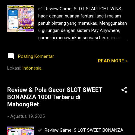
adalah: ⏰ 08.00 – 10.00 WIB ⏰ 14.00 – 16.00
✅ Review Game SLOT STARLIGHT WINS
WIB ⏰ 21.00 – 23.00 WIB ✅ Tips Pola Main
hadir dengan nuansa fantasi langit malam
Hari Ini 🔹 Spin Manual 10x – amati
penuh bintang yang memukau. Menggunakan
munculnya Scatter di gulungan tengah 🔹
6 gulungan dengan sistem Pay Anywhere,
Auto Spin 30x – lanjutkan jika Scatter muncul
game ini menawarkan sensasi bermain mirip
minimal 2 kali 🔹 Turbo Spin 20x – aktifkan
dengan Starlight Princess namun dengan
setelah multiplier besar keluar ✅ Tips
tambahan fitur spesial. Fitur unggulannya
Tambahan Awali denga...
Posting Komentar
adalah Double Wild Multiplier yang dapat
READ MORE »
muncul kapan saja di gulungan tengah
Lokasi:
Indonesia
dengan pengganda besar hingga x500. Mode
Free Spins diaktifkan dengan 4 atau lebih
Scatter, memberikan peluang maxwin yang
Review & Pola Gacor SLOT SWEET
lebih tinggi. ✅ Rekomendasi Jam Gacor 📊
BONANZA 1000 Terbaru di
Berdasarkan analisa data pola pemain
MahongBet
MahongBet, jam hoki untuk main SLOT
-
Agustus 19, 2025
STARLIGHT WINS adalah: ⏰ 09.00 – 11.00
WIB ⏰ 15.00 – 17.00 WIB ⏰ 20.00 – 22.00
✅ Review Game S LOT SWEET BONANZA
WIB ✅ Tips Pola Main Hari Ini 🔹 Spin