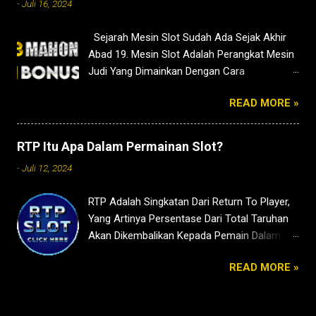
-
Juli 16, 2024
Sejarah Mesin Slot Sudah Ada Sejak Akhir
Abad 19. Mesin Slot Adalah Perangkat Mesin
Judi Yang Dimainkan Dengan Cara
Memasukan Koin Kedalam Sebuah Lubang
READ MORE »
Khusus Dan Menarik Tuas Atau Menekan
Tombol Untuk Mengaktifkan Permainan Slot
Dengan Simbol-Simbol Slot Yang Berbeda.
RTP Itu Apa Dalam Permainan Slot?
Simbol-Simbol Yang Biasa Ada Pada Mesin
-
Juli 12, 2024
Slot Seperti Bintang, Lambang Kartu, Bar, 777
Dan Masi Banyak Simbol Lainnya Dalam
RTP Adalah Singkatan Dari Return To Player,
Mesin Slot. Mesin Slot Modern Pertama
Yang Artinya Persentase Dari Total Taruhan
Ditemukan Oleh Bapak Charles Fey Pada
Akan Dikembalikan Kepada Pemain Dalam
Tahun 1895, Dan Mesin Slot Modern Ini
Permainan Slot Apa Manfaat RTP Dalam
Dinamakan " Liberty Bell "
READ MORE »
Permainan Slot? Dalam Permainan Slot,
Manfaat RTP Ini Menunjukkan Seberapa
Besar Persentase Game Slot Mengembalikan