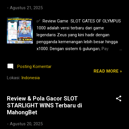
tampilan meja baccarat jernih & di temanin
-
Agustus 21, 2025
dealer cantik yang profesional 🎲 Pilihan
Taruhan Lengkap – Banker, Player, Tie, Pair 💃
✅ Review Game SLOT GATES OF OLYMPUS
Dealer Cantik & Interaktif – bikin suasana
1000 adalah versi terbaru dari game
makin hidup 📊 Statistik Lengkap – riwayat
legendaris Zeus yang kini hadir dengan
hasil sebelumnya bisa dipantau 💸 Modal
pengganda kemenangan lebih besar hingga
Kecil, Peluang Besar – cocok untuk pemula &
x1000. Dengan sistem 6 gulungan, Pay
pro Game ini cocok buat kamu yang suka
Anywhere, kemenangan bisa terjadi di posisi
tantangan keberuntungan cepat, visual
mana saja, membuat peluang lebih luas. Fitur
menarik, dan potensi cuan instan. Nggak
Posting Komentar
spesial seperti Tumble Feature dan Multiplier
perlu strategi rumit seperti bacca...
READ MORE »
Lightning masih hadir, tetapi ditambah
Lokasi:
Indonesia
dengan potensi Super Multiplier yang bisa
muncul kapan saja. Mode Free Spins
diaktifkan oleh 4 Scatter atau lebih, dengan
Review & Pola Gacor SLOT
peluang jackpot besar dalam setiap putaran.
STARLIGHT WINS Terbaru di
✅ Rekomendasi Jam Gacor 📊 Dari analisa
MahongBet
data pola pemain MahongBet, jam hoki
-
Agustus 20, 2025
untuk main SLOT GATES OF OLYMPUS 1000