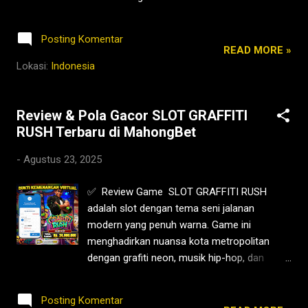
menggunakan format 6 gulungan dengan
Turbo Spin 20x – aktifkan setelah 2–3
sistem Pay Anywhere, sehingga simbol bisa
kemenangan beruntun ✅ Tips Tambahan
Posting Komentar
membayar di posisi mana saja selama
Awali dengan taruhan kecil, naik...
READ MORE »
muncul minimal 3. Fitur unggulannya adalah
Lokasi:
Indonesia
Multiplier Wild dan Free Spins Bonus, di mana
setiap Scatter akan memberikan jumlah
putaran gratis + pengganda tambahan.
Review & Pola Gacor SLOT GRAFFITI
Potensi maxwin bisa mencapai ribuan kali
RUSH Terbaru di MahongBet
lipat modal! ✅ Rekomendasi Jam Gacor 📊
-
Agustus 23, 2025
Dari analisa data pola pemain MahongBet,
jam hoki untuk main SLOT WAYS OF THE
✅ Review Game SLOT GRAFFITI RUSH
QILIN adalah: ⏰ 08.00 – 09.30 WIB ⏰ 15.00
adalah slot dengan tema seni jalanan
– 17.00 WIB ⏰ 21.00 – 23.30 WIB ✅ Tips
modern yang penuh warna. Game ini
Pola Main Hari Ini 🔹 Spin Manual 10x –
menghadirkan nuansa kota metropolitan
perhatikan Scatter Qilin muncul di gulungan
dengan grafiti neon, musik hip-hop, dan
2–5 🔹 Auto Spin 25x – lanjutkan jika Scatter
animasi dinamis. Menggunakan 5 gulungan, 4
muncul lebih dari 2 kali 🔹 Turbo Spin 20x –
baris, 1.024 cara menang, game ini punya
aktifkan setelah 2–3 kemenangan beruntun
Posting Komentar
fitur Wild Spray yang bisa muncul acak dan