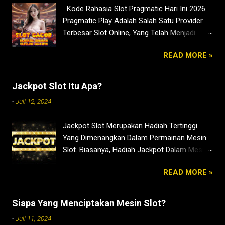
lolipop muncul di gulungan 2–5 🔹 Auto Spin
Kode Rahasia Slot Pragmatic Hari Ini 2026
30x – lanjut jika Scatter keluar minimal 2 kali
Pragmatic Play Adalah Salah Satu Provider
🔹 Turbo Spin 20x – aktifkan ketika multiplier
Terbesar Slot Online, Yang Telah Menjadi
mulai sering mu...
Pusat Perhatian Para Slotter. Dalam
READ MORE »
Permainan Slot, Pemain Sering Mencari
"Kode Rahasia" Yang Dapat Meningkatkan
Peluang Untuk Menang Dalam Permainan
Jackpot Slot Itu Apa?
Slot. Perlu Diingat Bahwa Konsep "Kode
-
Juli 12, 2024
Rahasia" Tidak Selalu Dapat Menjamin
Kemenangan Besarr Di Permainan Slot,
Jackpot Slot Merupakan Hadiah Tertinggi
Keberuntungan Adalah Faktor Utama Dalam
Yang Dimenangkan Dalam Permainan Mesin
Permainan Slot, Meskipun Demikian Ada
Slot. Biasanya, Hadiah Jackpot Dalam Mesin
Beberapa Kode Rahasia Yang Dapat
Slot Berupa Uang Dengan Jumlah Yang
Membantu Pemain Slot Pragmatic Yang
READ MORE »
Sangat Besar Dan Bisa Mencapai Jutaan
Berpotensi Memberikan Hasil Yang Positif.
Hingga Ratusan Juta Rupiah.
Dalam Artikel Ini Kita Akan Membahas Empat
Kode Rahasia Permainan Slot Pragmatic
Siapa Yang Menciptakan Mesin Slot?
Yang Bisa Meningkatkan Peluang Untuk
-
Juli 11, 2024