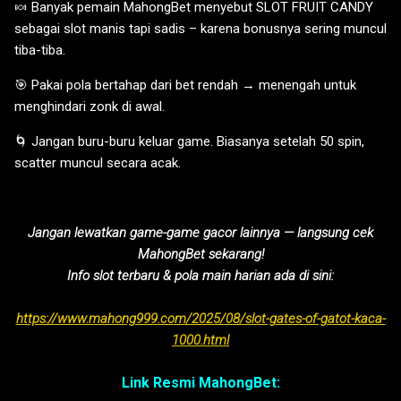
🍬 Banyak pemain MahongBet menyebut SLOT FRUIT CANDY
sebagai slot manis tapi sadis – karena bonusnya sering muncul
tiba-tiba.
🎯 Pakai pola bertahap dari bet rendah → menengah untuk
menghindari zonk di awal.
🌀 Jangan buru-buru keluar game. Biasanya setelah 50 spin,
scatter muncul secara acak.
Jangan lewatkan game-game gacor lainnya — langsung cek
MahongBet sekarang!
Info slot terbaru & pola main harian ada di sini:
https://www.mahong999.com/2025/08/slot-gates-of-gatot-kaca-
1000.html
Link Resmi MahongBet: