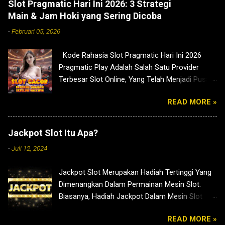
Slot Pragmatic Hari Ini 2026: 3 Strategi
Main & Jam Hoki yang Sering Dicoba
-
Februari 05, 2026
Kode Rahasia Slot Pragmatic Hari Ini 2026
Pragmatic Play Adalah Salah Satu Provider
Terbesar Slot Online, Yang Telah Menjadi Pusat
Perhatian Para Slotter. Dalam Permainan Slot,
READ MORE »
Pemain Sering Mencari "Kode Rahasia" Yang
Dapat Meningkatkan Peluang Untuk Menang
Dalam Permainan Slot. Perlu Diingat Bahwa
Jackpot Slot Itu Apa?
Konsep "Kode Rahasia" Tidak Selalu Dapat
-
Juli 12, 2024
Menjamin Kemenangan Besarr Di Permainan
Slot, Keberuntungan Adalah Faktor Utama
Jackpot Slot Merupakan Hadiah Tertinggi Yang
Dalam Permainan Slot, Meskipun Demikian Ada
Dimenangkan Dalam Permainan Mesin Slot.
Beberapa Kode Rahasia Yang Dapat Membantu
Biasanya, Hadiah Jackpot Dalam Mesin Slot
Pemain Slot Pragmatic Yang Berpotensi
Berupa Uang Dengan Jumlah Yang Sangat
Memberikan Hasil Yang Positif. Dalam Artikel Ini
READ MORE »
Besar Dan Bisa Mencapai Jutaan Hingga
Kita Akan Membahas Empat Kode Rahasia