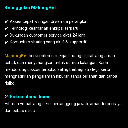
Keunggulan MahongBet
✔️ Akses cepat & ringan di semua perangkat
✔️ Teknologi keamanan enkripsi terbaru
✔️ Dukungan customer service aktif 24 jam
✔️ Komunitas sharing yang aktif & supportif
MahongBet
berkomitmen menjadi ruang digital yang aman,
sehat, dan menyenangkan untuk semua kalangan. Kami
mendorong diskusi terbuka, saling berbagi strategi, serta
menghadirkan pengalaman hiburan tanpa tekanan dan tanpa
risiko.
Fokus utama kami:
🎯
Hiburan virtual yang seru, bertanggung jawab, aman terpercaya
dan bebas stres.