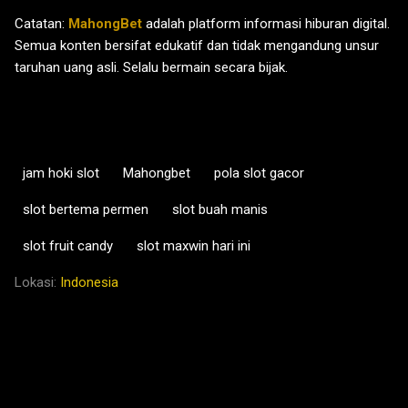
Catatan:
MahongBet
adalah platform informasi hiburan digital.
Semua konten bersifat edukatif dan tidak mengandung unsur
taruhan uang asli. Selalu bermain secara bijak.
jam hoki slot
Mahongbet
pola slot gacor
slot bertema permen
slot buah manis
slot fruit candy
slot maxwin hari ini
Lokasi:
Indonesia
K
o
m
e