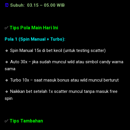
⏰
Subuh: 03.15
– 05.00 WIB
Tips Pola Main Hari Ini
✅
Pola 1 (Spin Manual + Turbo):
🔹 Spin Manual 15x di bet kecil (untuk testing scatter)
🔹 Auto 30x – jika sudah muncul wild atau simbol candy warna
sama
🔹 Turbo 10x – saat masuk bonus atau wild muncul berturut
🔹 Naikkan bet setelah 1x scatter muncul tanpa masuk free
spin
Tips Tambahan
✅