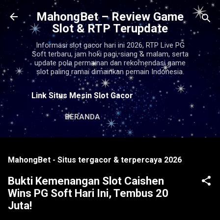
Langsung ke konten utama
MahongBet – Review Game
Slot & RTP Terupdate
Informasi slot gacor hari ini 2026, RTP Live PG
Soft terbaru, jam hoki pagi, siang & malam, serta
update pola permainan dan rekomendasi game
slot paling ramai dimainkan pemain Indonesia.
Link Situs Mesin Slot Gacor
BERANDA
MahongBet - Situs tergacor & terpercaya 2026
Bukti Kemenangan Slot Caishen
Wins PG Soft Hari Ini, Tembus 20
Juta!