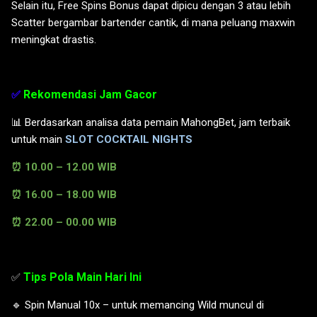
Selain itu, Free Spins Bonus dapat dipicu dengan 3 atau lebih
Scatter bergambar bartender cantik, di mana peluang maxwin
meningkat drastis.
Rekomendasi Jam Gacor
✅
📊 Berdasarkan analisa data pemain MahongBet, jam terbaik
untuk main
SLOT COCKTAIL NIGHTS
⏰ 10.00 – 12.00 WIB
⏰ 16.00 – 18.00 WIB
⏰ 22.00 – 00.00 WIB
Tips Pola Main Hari Ini
✅
🔹 Spin Manual 10x – untuk memancing Wild muncul di