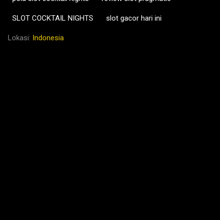
SLOT COCKTAIL NIGHTS
slot gacor hari ini
Lokasi:
Indonesia
K
o
m
e
n
t
a
r