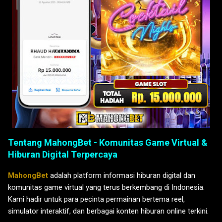
Tentang MahongBet - Komunitas Game Virtual &
Hiburan Digital Terpercaya
MahongBet
adalah platform informasi hiburan digital dan
komunitas game virtual yang terus berkembang di Indonesia.
Kami hadir untuk para pecinta permainan bertema reel,
simulator interaktif, dan berbagai konten hiburan online terkini.