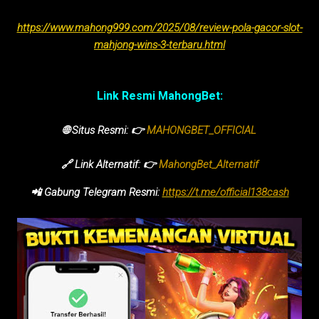
https://www.mahong999.com/2025/08/review-pola-gacor-slot-
mahjong-wins-3-terbaru.html
Link Resmi MahongBet:
🌐 Situs Resmi: 👉
MAHONGBET_OFFICIAL
🔗 Link Alternatif: 👉
MahongBet_Alternatif
📲
Gabung Telegram Resmi:
https://t.me/official138cash