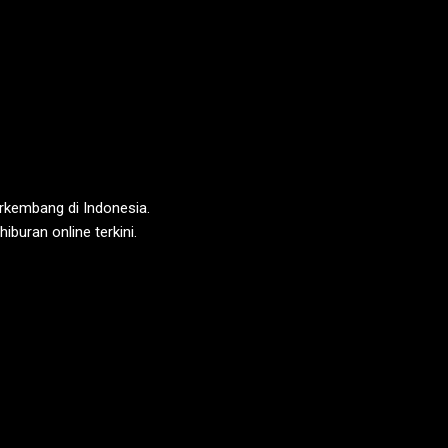
erkembang di Indonesia.
iburan online terkini.