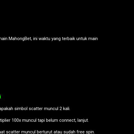
ain MahongBet, ini waktu yang terbaik untuk main
i
apakah simbol scatter muncul 2 kali.
tiplier 100x muncul tapi belum connect, lanjut.
aat scatter muncul berturut atau sudah free spin.