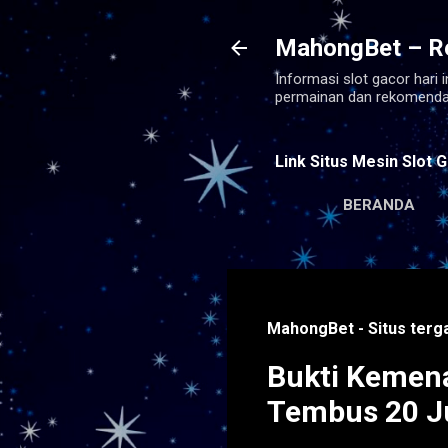
MahongBet – Re
Informasi slot gacor hari 
permainan dan rekomendas
Link Situs Mesin Slot 
BERANDA
MahongBet - Situs terg
Bukti Kemena
Tembus 20 J