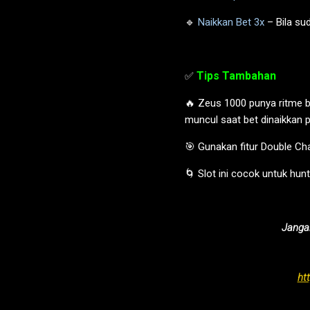
🔹
Naikkan Bet
3x
– Bila sud
Tips Tambahan
✅
🔥 Zeus 1000 punya ritme be
muncul saat bet dinaikkan 
🎯 Gunakan fitur Double Chan
🌀 Slot ini cocok untuk hun
Janga
ht