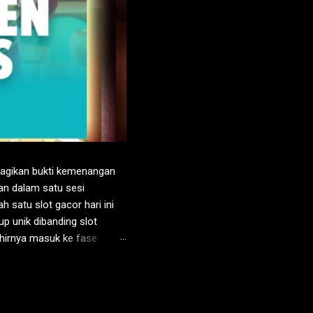
bagikan bukti kemenangan
kan dalam satu sesi
 satu slot gacor hari ini
p unik dibanding slot
khirnya masuk ke fase
e spin atau kombinasi
ama dari game ini ada di
lam 20–30 spin pertama,