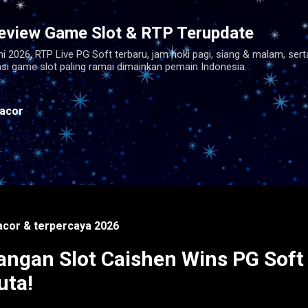
Langsung ke konten utama
view Game Slot & RTP Terupdate
ini 2026, RTP Live PG Soft terbaru, jam hoki pagi, siang & malam, ser
i game slot paling ramai dimainkan pemain Indonesia.
Gacor
acor & terpercaya 2026
ngan Slot Caishen Wins PG Soft H
uta!