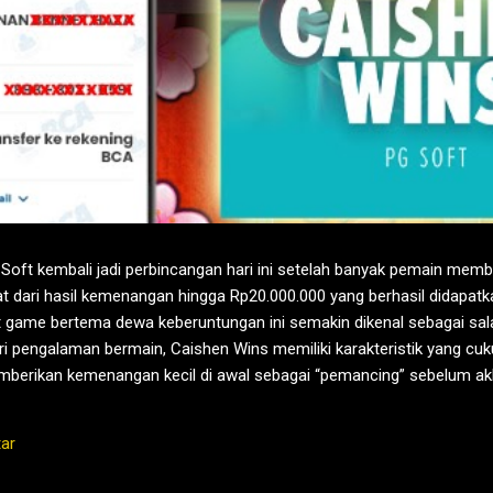
Soft kembali jadi perbincangan hari ini setelah banyak pemain mem
hat dari hasil kemenangan hingga Rp20.000.000 yang berhasil didapat
 game bertema dewa keberuntungan ini semakin dikenal sebagai salah
ri pengalaman bermain, Caishen Wins memiliki karakteristik yang cuku
emberikan kemenangan kecil di awal sebagai “pemancing” sebelum a
ka dimainkan dengan pola yang tepat, peluang untuk mendapatkan fre
 meningkat secara signifikan. Banyak pemain menyebut bahwa kunci ut
ar
me permainan. Tidak sedikit yang langsung mendapatkan scatter da
 tertentu yang dianggap lebih gacor. Inil...