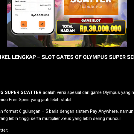
TIKEL LENGKAP – SLOT GATES OF OLYMPUS SUPER S
US SUPER SCATTER
adalah versi spesial dari game Olympus yang m
cu Free Spins yang jauh lebih stabil.
 format 6 gulungan – 5 baris dengan sistem Pay Anywhere, namun f
ng lebih tinggi serta multiplier Zeus yang lebih sering muncul.
tter: