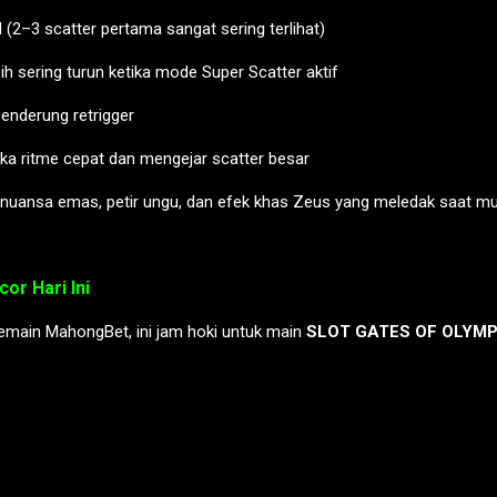
(2–3 scatter pertama sangat sering terlihat)
bih sering turun ketika mode Super Scatter aktif
cenderung retrigger
ka ritme cepat dan mengejar scatter besar
nuansa emas, petir ungu, dan efek khas Zeus yang meledak saat mult
r Hari Ini
emain MahongBet, ini jam hoki untuk main
SLOT GATES OF OLYM