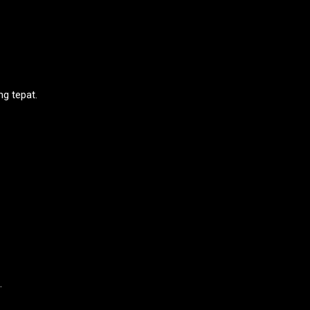
g tepat.
.