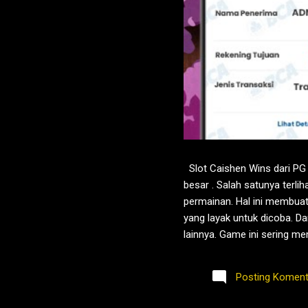
Slot Caishen Wins dari PG 
besar . Salah satunya terli
permainan. Hal ini membuat
yang layak untuk dicoba. Da
lainnya. Game ini sering m
bonus yang lebih besar. Ji
simbol bernilai tinggi bisa
Posting Koment
kesabaran dan membaca rit
terutama saat bermain di jam