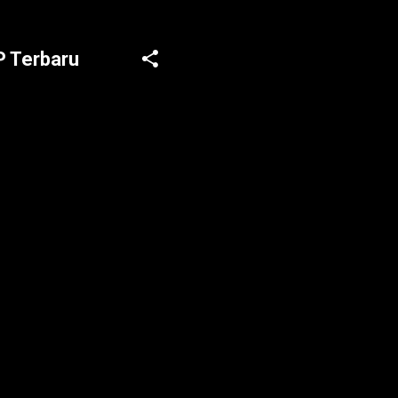
P Terbaru