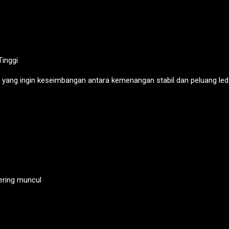
Tinggi
n yang ingin keseimbangan antara kemenangan stabil dan peluang led
sering muncul