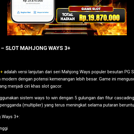
 –
SLOT MAHJONG WAYS 3+
+
adalah versi lanjutan dari seri Mahjong Ways populer besutan PG
 modern dengan potensi kemenangan lebih besar. Game ini mengus
ng menjadi ciri khas slot gacor.
gunakan sistem ways to win dengan 5 gulungan dan fitur cascading
ngganda (multiplier) yang terus meningkat selama putaran beruntu
g Ways 3+:
inggi