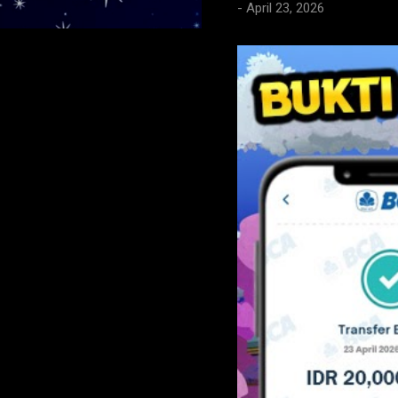
-
April 23, 2026