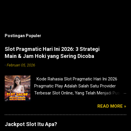
Postingan Populer
Slot Pragmatic Hari Ini 2026: 3 Strategi
Main & Jam Hoki yang Sering Dicoba
-
Februari 05, 2026
Kode Rahasia Slot Pragmatic Hari Ini 2026
Pragmatic Play Adalah Salah Satu Provider
Terbesar Slot Online, Yang Telah Menjadi Pusat
Perhatian Para Slotter. Dalam Permainan Slot,
READ MORE »
Pemain Sering Mencari "Kode Rahasia" Yang
Dapat Meningkatkan Peluang Untuk Menang
Dalam Permainan Slot. Perlu Diingat Bahwa
Jackpot Slot Itu Apa?
Konsep "Kode Rahasia" Tidak Selalu Dapat