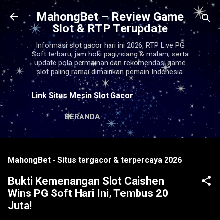
Langsung ke konten utama
MahongBet – Review Game
Slot & RTP Terupdate
Informasi slot gacor hari ini 2026, RTP Live PG
Soft terbaru, jam hoki pagi, siang & malam, serta
update pola permainan dan rekomendasi game
slot paling ramai dimainkan pemain Indonesia.
Link Situs Mesin Slot Gacor
BERANDA
MahongBet - Situs tergacor & terpercaya 2026
Bukti Kemenangan Slot Caishen
Wins PG Soft Hari Ini, Tembus 20
Juta!