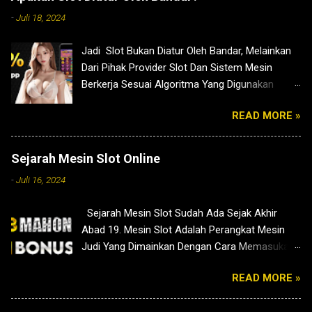
Memodifikasi Mesin Slot Lebih Modern.
-
Juli 18, 2024
Perkembangan Mesin Slot Saat Ini Tumbuh
Berkembang Dengan Pesat Seperti Saat Ini, Judi
Jadi Slot Bukan Diatur Oleh Bandar, Melainkan
Online Slot Di Indonesia
Dari Pihak Provider Slot Dan Sistem Mesin
Berkerja Sesuai Algoritma Yang Digunakan
Dalam Game Slot Biasanya, Dan Kami
READ MORE »
MAHONGBET Selaku Pihak Bandar Akan
Memberi Bocoran RTP Slot Yang Terupdate.
Sejarah Mesin Slot Online
-
Juli 16, 2024
Sejarah Mesin Slot Sudah Ada Sejak Akhir
Abad 19. Mesin Slot Adalah Perangkat Mesin
Judi Yang Dimainkan Dengan Cara Memasukan
Koin Kedalam Sebuah Lubang Khusus Dan
READ MORE »
Menarik Tuas Atau Menekan Tombol Untuk
Mengaktifkan Permainan Slot Dengan Simbol-