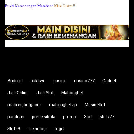
Bukti Kemenangan Member :
Klik Disini!!
Android
buktiwd
casino
casino777
Gadget
Judi Online
Judi Slot
Mahongbet
mahongbetgacor
mahongbetvip
Mesin Slot
panduan
prediksibola
promo
Slot
slot777
Slot99
Teknologi
togel