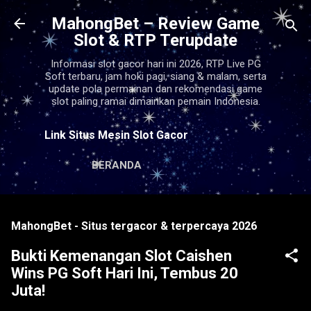
Langsung ke konten utama
MahongBet – Review Game
Slot & RTP Terupdate
Informasi slot gacor hari ini 2026, RTP Live PG
Soft terbaru, jam hoki pagi, siang & malam, serta
update pola permainan dan rekomendasi game
slot paling ramai dimainkan pemain Indonesia.
Link Situs Mesin Slot Gacor
BERANDA
MahongBet - Situs tergacor & terpercaya 2026
Bukti Kemenangan Slot Caishen
Wins PG Soft Hari Ini, Tembus 20
Juta!