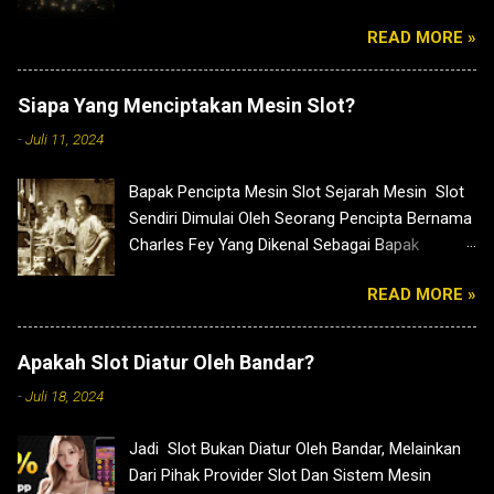
Berupa Uang Dengan Jumlah Yang Sangat
Memberikan Hasil Yang Positif. Dalam Artikel Ini
READ MORE »
Besar Dan Bisa Mencapai Jutaan Hingga
Kita Akan Membahas Empat Kode Rahasia
Ratusan Juta Rupiah.
Permainan Slot Pragmatic Yang Bisa
Meningkatkan Peluang Untuk Permainan Slot
Siapa Yang Menciptakan Mesin Slot?
Pragmatic. Sebelum membahas strategi,
-
Juli 11, 2024
pastikan Anda bermain di situs yang terpercaya
dan memiliki sistem yang transparan agar
Bapak Pencipta Mesin Slot Sejarah Mesin Slot
pengalaman bermain lebih nyaman., Dan Inilah
Sendiri Dimulai Oleh Seorang Pencipta Bernama
Beberapa Petunjuk Atau Kode Rahasia Slot
Charles Fey Yang Dikenal Sebagai Bapak
Gacor Permainan Slot Pragmatic : Tiga Kode
Pencipta Pertama Mesin Slot Atau Mesin
Rahasia Pe...
READ MORE »
Jackpot Atau Mesin Permainan Yang Dijuluki
Sebagai "Bandit Tangan Satu". Karyanya Itu
Menginspirasi Semua Orang Untuk
Apakah Slot Diatur Oleh Bandar?
Memodifikasi Mesin Slot Lebih Modern.
-
Juli 18, 2024
Perkembangan Mesin Slot Saat Ini Tumbuh
Berkembang Dengan Pesat Seperti Saat Ini, Judi
Jadi Slot Bukan Diatur Oleh Bandar, Melainkan
Online Slot Di Indonesia
Dari Pihak Provider Slot Dan Sistem Mesin