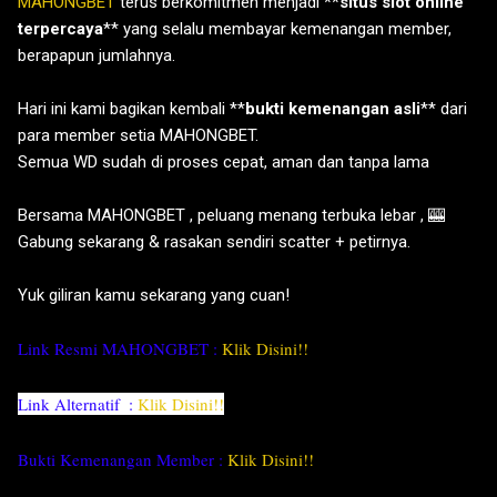
MAHONGBET
terus berkomitmen menjadi **
situs slot online
terpercaya
** yang selalu membayar kemenangan member,
berapapun jumlahnya.
Hari ini kami bagikan kembali **
bukti kemenangan asli
** dari
para member setia MAHONGBET.
Semua WD sudah di proses cepat, aman dan tanpa lama
Bersama MAHONGBET , peluang menang terbuka lebar , 🎰
Gabung sekarang & rasakan sendiri scatter + petirnya.
Yuk giliran kamu sekarang yang cuan!
Link Resmi MAHONGBET :
Klik Disini!!
Link Alternatif  : 
Klik Disini!!
Bukti Kemenangan Member :
Klik Disini!!