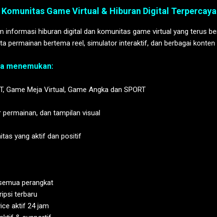
Komunitas Game Virtual & Hiburan Digital Terpercaya
m informasi hiburan digital dan komunitas game virtual yang terus b
a permainan bertema reel, simulator interaktif, dan berbagai konten h
sa menemukan:
T, Game Meja Virtual, Game Angka dan SPORT
r permainan, dan tampilan visual
tas yang aktif dan positif
 semua perangkat
ipsi terbaru
ce aktif 24 jam