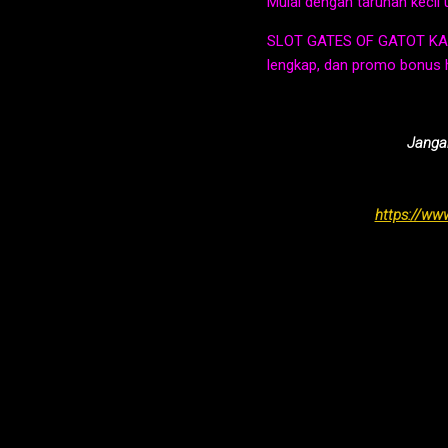
Mulai dengan taruhan kecil
SLOT GATES OF GATOT KACA 
lengkap, dan promo bonus h
Janga
https://ww