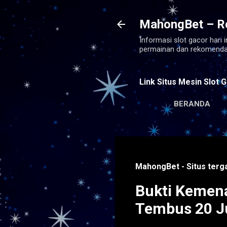
MahongBet – Re
Informasi slot gacor hari 
permainan dan rekomendas
Link Situs Mesin Slot 
BERANDA
MahongBet - Situs terg
Bukti Kemena
Tembus 20 J