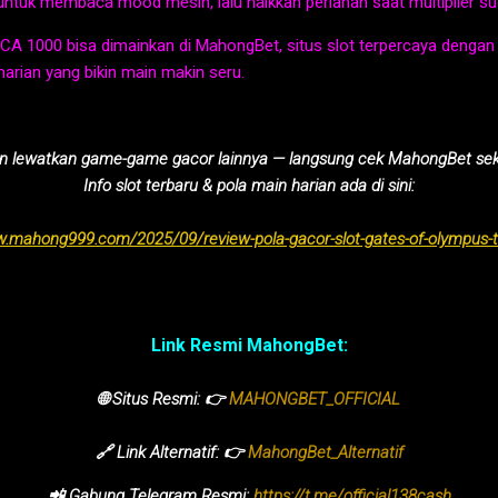
 untuk membaca mood mesin, lalu naikkan perlahan saat multiplier s
1000 bisa dimainkan di MahongBet, situs slot terpercaya dengan t
arian yang bikin main makin seru.
n lewatkan game-game gacor lainnya — langsung cek MahongBet sek
Info slot terbaru & pola main harian ada di sini:
w.mahong999.com/2025/09/review-pola-gacor-slot-gates-of-olympus-t
Link Resmi MahongBet:
🌐 Situs Resmi: 👉
MAHONGBET_OFFICIAL
🔗 Link Alternatif: 👉
MahongBet_Alternatif
📲
Gabung Telegram Resmi:
https://t.me/official138cash