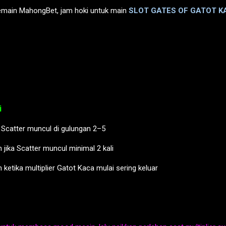
pemain MahongBet, jam hoki untuk main
SLOT GATES OF GATOT K
i
 Scatter muncul di gulungan 2–5
 jika Scatter muncul minimal 2 kali
 ketika multiplier Gatot Kaca mulai sering keluar