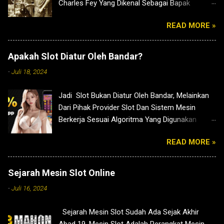
Charles Fey Yang Dikenal Sebagai Bapak
Gacor Permainan Slot Pragmatic : Tiga Kode
Pencipta Pertama Mesin Slot Atau Mesin
Rahasia Pe...
READ MORE »
Jackpot Atau Mesin Permainan Yang Dijuluki
Sebagai "Bandit Tangan Satu". Karyanya Itu
Menginspirasi Semua Orang Untuk
Apakah Slot Diatur Oleh Bandar?
Memodifikasi Mesin Slot Lebih Modern.
-
Juli 18, 2024
Perkembangan Mesin Slot Saat Ini Tumbuh
Berkembang Dengan Pesat Seperti Saat Ini, Judi
Jadi Slot Bukan Diatur Oleh Bandar, Melainkan
Online Slot Di Indonesia
Dari Pihak Provider Slot Dan Sistem Mesin
Berkerja Sesuai Algoritma Yang Digunakan
Dalam Game Slot Biasanya, Dan Kami
READ MORE »
MAHONGBET Selaku Pihak Bandar Akan
Memberi Bocoran RTP Slot Yang Terupdate.
Sejarah Mesin Slot Online
-
Juli 16, 2024
Sejarah Mesin Slot Sudah Ada Sejak Akhir