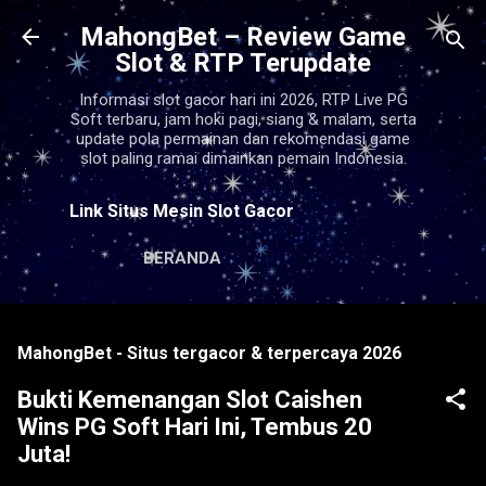
Langsung ke konten utama
MahongBet – Review Game
Slot & RTP Terupdate
Informasi slot gacor hari ini 2026, RTP Live PG
Soft terbaru, jam hoki pagi, siang & malam, serta
update pola permainan dan rekomendasi game
slot paling ramai dimainkan pemain Indonesia.
Link Situs Mesin Slot Gacor
BERANDA
MahongBet - Situs tergacor & terpercaya 2026
Bukti Kemenangan Slot Caishen
Wins PG Soft Hari Ini, Tembus 20
Juta!