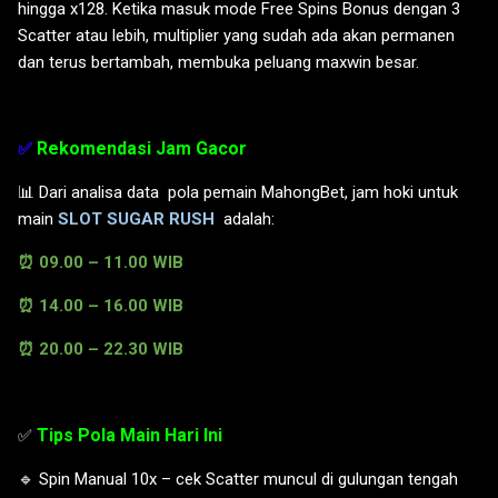
hingga x128. Ketika masuk mode Free Spins Bonus dengan 3
Scatter atau lebih, multiplier yang sudah ada akan permanen
dan terus bertambah, membuka peluang maxwin besar.
Rekomendasi Jam Gacor
✅
📊 Dari analisa data pola pemain MahongBet, jam hoki untuk
main
SLOT SUGAR RUSH
adalah:
⏰ 09.00 – 11.00 WIB
⏰ 14.00 – 16.00 WIB
⏰ 20.00 – 22.30 WIB
Tips Pola Main Hari Ini
✅
🔹 Spin Manual 10x – cek Scatter muncul di gulungan tengah