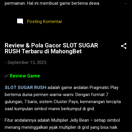
permainan. Hal ini membuat game bertema dewa
keberuntungan ini semakin dikenal sebagai salah satu slot
gacor hari ini yang layak untuk dicoba. Dari pengalaman
Posting Komentar
bermain, Caishen Wins memiliki karakteristik yang cukup unik
dibanding slot lainnya. Game ini sering memberikan
kemenangan kecil di awal sebagai “pemancing” sebelum
Review & Pola Gacor SLOT SUGAR
akhirnya masuk ke fase bonus yang lebih besar. Jika dimainkan
RUSH Terbaru di MahongBet
dengan pola yang tepat, peluang untuk mendapatkan free spin
atau kombinasi simbol bernilai tinggi bisa meningkat secara
-
September 15, 2025
signifikan. Banyak pemain menyebut bahwa kunci utama dari
game ini ada di kesabaran dan membaca ritme permainan.
Review Game
✅
Tidak sedikit yang langsung mendapatkan scatter dalam 20–30
SLOT SUGAR RUSH
adalah game andalan Pragmatic Play
spin pertama, terutama saat bermain di jam tertentu yang
bertema dunia permen warna-warni. Dengan format 7
dianggap lebih gacor. Inil...
gulungan, 7 baris, sistem Cluster Pays, kemenangan tercipta
saat kumpulan simbol manis berkumpul di grid.
Fitur andalannya adalah Multiplier Jelly Bean – setiap simbol
menang meninggalkan jejak multiplier di grid yang bisa naik