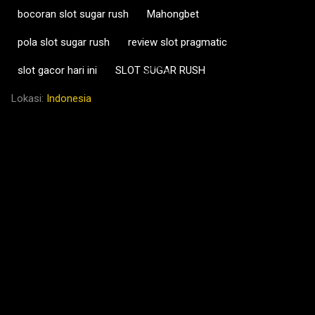
bocoran slot sugar rush
Mahongbet
pola slot sugar rush
review slot pragmatic
slot gacor hari ini
SLOT SUGAR RUSH
Lokasi:
Indonesia
K
o
m
e
n
t
a
r