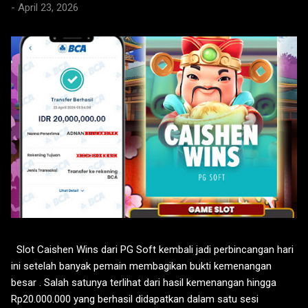
-
April 23, 2026
Slot Caishen Wins dari PG Soft kembali jadi perbincangan hari
ini setelah banyak pemain membagikan bukti kemenangan
besar . Salah satunya terlihat dari hasil kemenangan hingga
Rp20.000.000 yang berhasil didapatkan dalam satu sesi