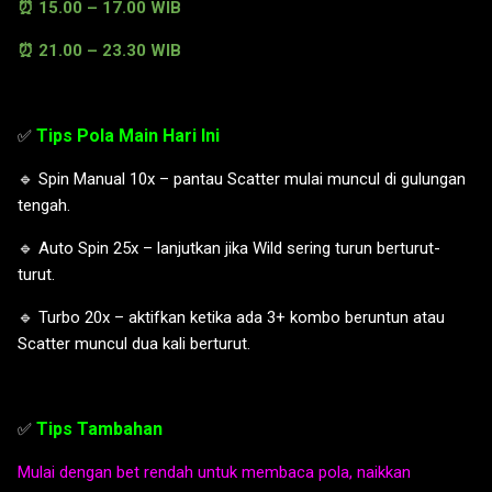
⏰ 15.00 – 17.00 WIB
⏰ 21.00 – 23.30 WIB
Tips Pola Main Hari Ini
✅
🔹 Spin Manual 10x – pantau Scatter mulai muncul di gulungan
tengah.
🔹 Auto Spin 25x – lanjutkan jika Wild sering turun berturut-
turut.
🔹 Turbo 20x – aktifkan ketika ada 3+ kombo beruntun atau
Scatter muncul dua kali berturut.
Tips Tambahan
✅
Mulai dengan bet rendah untuk membaca pola, naikkan