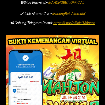
🌐 Situs Resmi: 👉
MAHONGBET_OFFICIAL
🔗 Link Alternatif: 👉
MahongBet_Alternatif
📲
Gabung Telegram Resmi:
https://t.me/official138cash