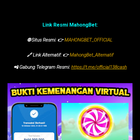
Link Resmi MahongBet:
🌐 Situs Resmi: 👉
MAHONGBET_OFFICIAL
🔗 Link Alternatif: 👉
MahongBet_Alternatif
📲
Gabung Telegram Resmi:
https://t.me/official138cash