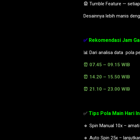
🎡 Tumble Feature — seti
Desainnya lebih manis deng
Rekomendasi Jam Ga
✅
📊 Dari analisa data pola 
⏰ 07.45 – 09.15 WIB
⏰ 14.20 – 15.50 WIB
⏰ 21.10 – 23.00 WIB
Tips Pola Main Hari In
✅
🔹 Spin Manual 10x – amati
🔹 Auto Spin 25x – lanjutkan