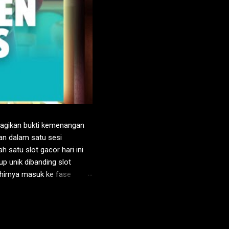
bagikan bukti kemenangan
kan dalam satu sesi
 satu slot gacor hari ini
p unik dibanding slot
khirnya masuk ke fase
e spin atau kombinasi
ama dari game ini ada di
lam 20–30 spin pertama,