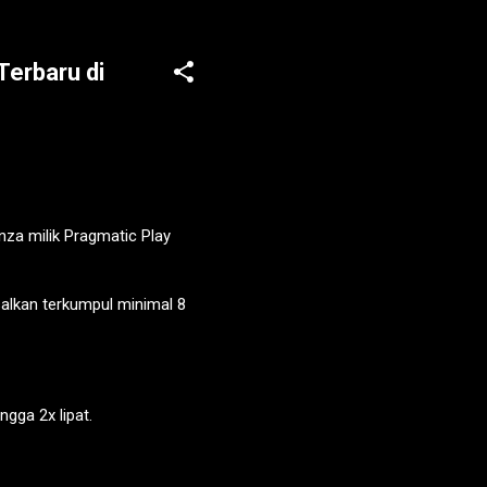
erbaru di
nza milik Pragmatic Play
lkan terkumpul minimal 8
gga 2x lipat.