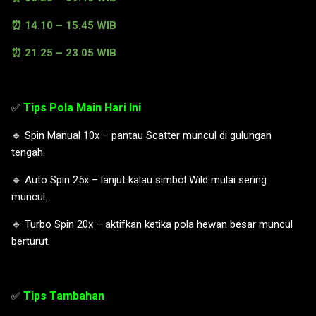
⏰ 14.10 – 15.45 WIB
⏰ 21.25 – 23.05 WIB
Tips Pola Main Hari Ini
✅
🔹 Spin Manual 10x – pantau Scatter muncul di gulungan
tengah.
🔹 Auto Spin 25x – lanjut kalau simbol Wild mulai sering
muncul.
🔹 Turbo Spin 20x – aktifkan ketika pola hewan besar muncul
berturut.
Tips Tambahan
✅