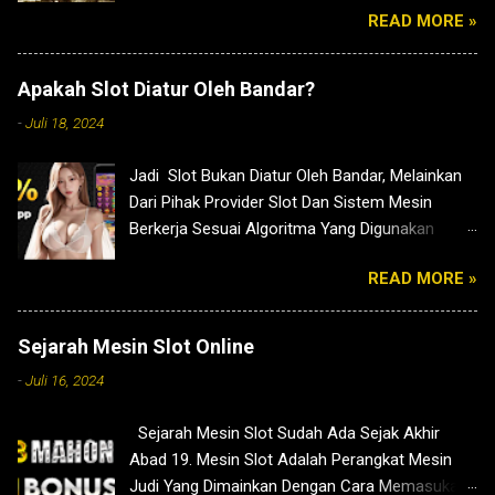
Rahasia Pe...
READ MORE »
Jackpot Atau Mesin Permainan Yang Dijuluki
Sebagai "Bandit Tangan Satu". Karyanya Itu
Menginspirasi Semua Orang Untuk
Apakah Slot Diatur Oleh Bandar?
Memodifikasi Mesin Slot Lebih Modern.
-
Juli 18, 2024
Perkembangan Mesin Slot Saat Ini Tumbuh
Berkembang Dengan Pesat Seperti Saat Ini, Judi
Jadi Slot Bukan Diatur Oleh Bandar, Melainkan
Online Slot Di Indonesia
Dari Pihak Provider Slot Dan Sistem Mesin
Berkerja Sesuai Algoritma Yang Digunakan
Dalam Game Slot Biasanya, Dan Kami
READ MORE »
MAHONGBET Selaku Pihak Bandar Akan
Memberi Bocoran RTP Slot Yang Terupdate.
Sejarah Mesin Slot Online
-
Juli 16, 2024
Sejarah Mesin Slot Sudah Ada Sejak Akhir
Abad 19. Mesin Slot Adalah Perangkat Mesin
Judi Yang Dimainkan Dengan Cara Memasukan