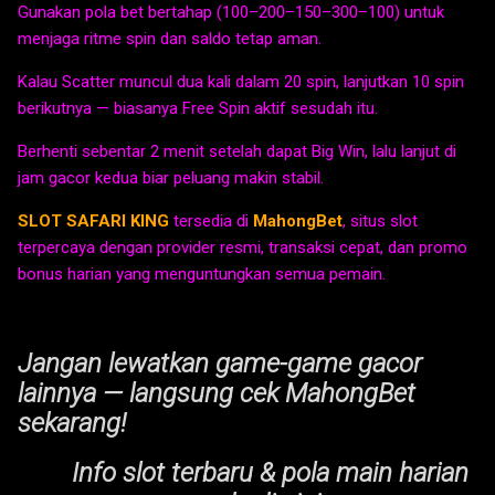
Gunakan pola bet bertahap (100–200–150–300–100) untuk
menjaga ritme spin dan saldo tetap aman.
Kalau Scatter muncul dua kali dalam 20 spin, lanjutkan 10 spin
berikutnya — biasanya Free Spin aktif sesudah itu.
Berhenti sebentar 2 menit setelah dapat Big Win, lalu lanjut di
jam gacor kedua biar peluang makin stabil.
SLOT SAFARI KING
tersedia di
MahongBet
, situs slot
terpercaya dengan provider resmi, transaksi cepat, dan promo
bonus harian yang menguntungkan semua pemain.
Jangan lewatkan game-game gacor
lainnya — langsung cek MahongBet
sekarang!
Info slot terbaru & pola main harian