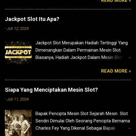
READ MORE »
Pemain Sering Mencari "Kode Rahasia" Yang
Dapat Meningkatkan Peluang Untuk Menang
Dalam Permainan Slot. Perlu Diingat Bahwa
Jackpot Slot Itu Apa?
Konsep "Kode Rahasia" Tidak Selalu Dapat
-
Juli 12, 2024
Menjamin Kemenangan Besarr Di Permainan
Slot, Keberuntungan Adalah Faktor Utama
Jackpot Slot Merupakan Hadiah Tertinggi Yang
Dalam Permainan Slot, Meskipun Demikian Ada
Dimenangkan Dalam Permainan Mesin Slot.
Beberapa Kode Rahasia Yang Dapat Membantu
Biasanya, Hadiah Jackpot Dalam Mesin Slot
Pemain Slot Pragmatic Yang Berpotensi
Berupa Uang Dengan Jumlah Yang Sangat
Memberikan Hasil Yang Positif. Dalam Artikel Ini
READ MORE »
Besar Dan Bisa Mencapai Jutaan Hingga
Kita Akan Membahas Empat Kode Rahasia
Ratusan Juta Rupiah.
Permainan Slot Pragmatic Yang Bisa
Meningkatkan Peluang Untuk Permainan Slot
Siapa Yang Menciptakan Mesin Slot?
Pragmatic. Sebelum membahas strategi,
-
Juli 11, 2024
pastikan Anda bermain di situs yang terpercaya
dan memiliki sistem yang transparan agar
Bapak Pencipta Mesin Slot Sejarah Mesin Slot
pengalaman bermain lebih nyaman., Dan Inilah
Sendiri Dimulai Oleh Seorang Pencipta Bernama
Beberapa Petunjuk Atau Kode Rahasia Slot
Charles Fey Yang Dikenal Sebagai Bapak
Gacor Permainan Slot Pragmatic : Tiga Kode
Pencipta Pertama Mesin Slot Atau Mesin