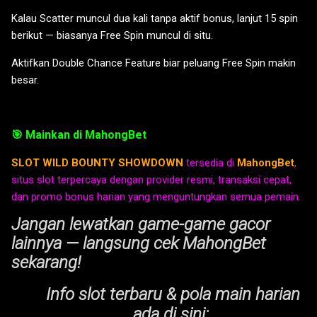
Kalau Scatter muncul dua kali tanpa aktif bonus, lanjut 15 spin
berikut — biasanya Free Spin muncul di situ.
Aktifkan Double Chance Feature biar peluang Free Spin makin
besar.
🎯 Mainkan di MahongBet
SLOT WILD BOUNTY SHOWDOWN
tersedia di
MahongBet
,
situs slot terpercaya dengan provider resmi, transaksi cepat,
dan promo bonus harian yang menguntungkan semua pemain.
Jangan lewatkan game-game gacor
lainnya — langsung cek MahongBet
sekarang!
Info slot terbaru & pola main harian
ada di sini: