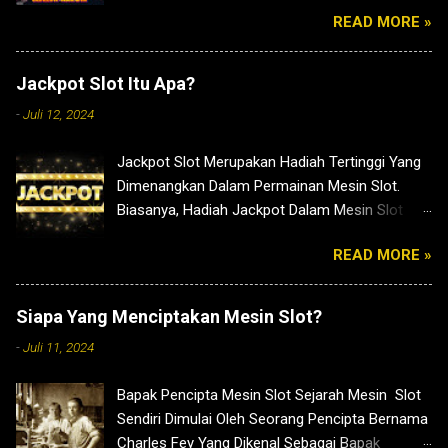
Perhatian Para Slotter. Dalam Permainan Slot,
READ MORE »
Pemain Sering Mencari "Kode Rahasia" Yang
Dapat Meningkatkan Peluang Untuk Menang
Dalam Permainan Slot. Perlu Diingat Bahwa
Jackpot Slot Itu Apa?
Konsep "Kode Rahasia" Tidak Selalu Dapat
-
Juli 12, 2024
Menjamin Kemenangan Besarr Di Permainan
Slot, Keberuntungan Adalah Faktor Utama
Jackpot Slot Merupakan Hadiah Tertinggi Yang
Dalam Permainan Slot, Meskipun Demikian Ada
Dimenangkan Dalam Permainan Mesin Slot.
Beberapa Kode Rahasia Yang Dapat Membantu
Biasanya, Hadiah Jackpot Dalam Mesin Slot
Pemain Slot Pragmatic Yang Berpotensi
Berupa Uang Dengan Jumlah Yang Sangat
Memberikan Hasil Yang Positif. Dalam Artikel Ini
READ MORE »
Besar Dan Bisa Mencapai Jutaan Hingga
Kita Akan Membahas Empat Kode Rahasia
Ratusan Juta Rupiah.
Permainan Slot Pragmatic Yang Bisa
Meningkatkan Peluang Untuk Permainan Slot
Siapa Yang Menciptakan Mesin Slot?
Pragmatic. Sebelum membahas strategi,
-
Juli 11, 2024
pastikan Anda bermain di situs yang terpercaya
dan memiliki sistem yang transparan agar
Bapak Pencipta Mesin Slot Sejarah Mesin Slot
pengalaman bermain lebih nyaman., Dan Inilah
Sendiri Dimulai Oleh Seorang Pencipta Bernama
Beberapa Petunjuk Atau Kode Rahasia Slot
Charles Fey Yang Dikenal Sebagai Bapak