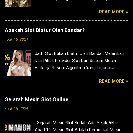
Gacor Permainan Slot Pragmatic : Tiga Kode
Pencipta Pertama Mesin Slot Atau Mesin
Rahasia Pe...
READ MORE »
Jackpot Atau Mesin Permainan Yang Dijuluki
Sebagai "Bandit Tangan Satu". Karyanya Itu
Menginspirasi Semua Orang Untuk
Apakah Slot Diatur Oleh Bandar?
Memodifikasi Mesin Slot Lebih Modern.
-
Juli 18, 2024
Perkembangan Mesin Slot Saat Ini Tumbuh
Berkembang Dengan Pesat Seperti Saat Ini, Judi
Jadi Slot Bukan Diatur Oleh Bandar, Melainkan
Online Slot Di Indonesia
Dari Pihak Provider Slot Dan Sistem Mesin
Berkerja Sesuai Algoritma Yang Digunakan
Dalam Game Slot Biasanya, Dan Kami
READ MORE »
MAHONGBET Selaku Pihak Bandar Akan
Memberi Bocoran RTP Slot Yang Terupdate.
Sejarah Mesin Slot Online
-
Juli 16, 2024
Sejarah Mesin Slot Sudah Ada Sejak Akhir
Abad 19. Mesin Slot Adalah Perangkat Mesin