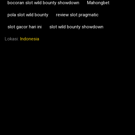
bocoran slot wild bounty showdown
Mahongbet
pola slot wild bounty
review slot pragmatic
slot gacor hari ini
slot wild bounty showdown
Lokasi:
Indonesia
K
o
m
e
n
t
a
r