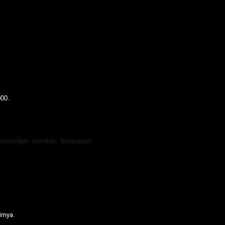
00.
emenangan member, berapapun
rnya.