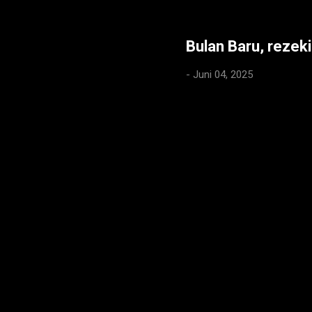
Bulan Baru, rezeki
-
Juni 04, 2025