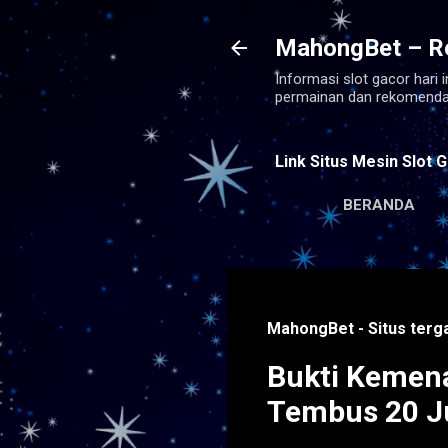
MahongBet – Re
Informasi slot gacor hari 
permainan dan rekomendas
Link Situs Mesin Slot 
BERANDA
MahongBet - Situs terg
Bukti Kemena
Tembus 20 J