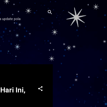
ta update pola
ari Ini,