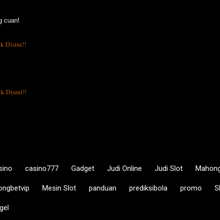
g cuan!
k Disini!!
ik Disini!!
sino
casino777
Gadget
Judi Online
Judi Slot
Mahong
ngbetvip
Mesin Slot
panduan
prediksibola
promo
S
gel