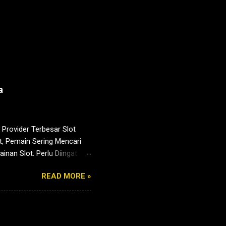
a
 Provider Terbesar Slot
ot, Pemain Sering Mencari
an Slot. Perlu Diingat
rr Di Permainan Slot,
READ MORE »
ian Ada Beberapa Kode
ikan Hasil Yang Positif.
ragmatic Yang Bisa
trategi, pastikan Anda