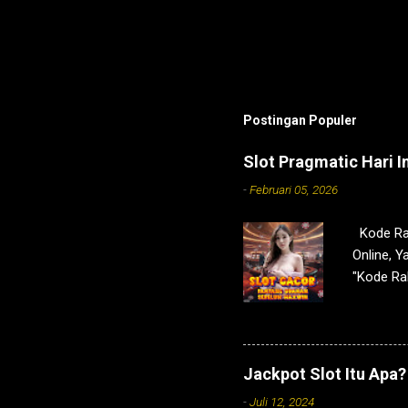
Postingan Populer
Slot Pragmatic Hari I
-
Februari 05, 2026
Kode Rah
Online, Y
"Kode Ra
Bahwa Ko
Keberunt
Rahasia 
Dalam Ar
Jackpot Slot Itu Apa?
Meningka
-
Juli 12, 2024