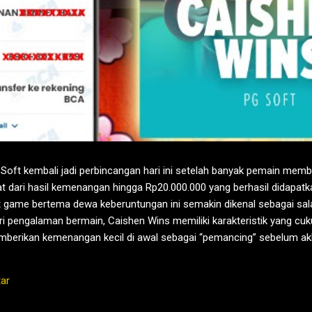
Soft kembali jadi perbincangan hari ini setelah banyak pemain mem
hat dari hasil kemenangan hingga Rp20.000.000 yang berhasil didapat
 game bertema dewa keberuntungan ini semakin dikenal sebagai salah
ri pengalaman bermain, Caishen Wins memiliki karakteristik yang cuku
emberikan kemenangan kecil di awal sebagai “pemancing” sebelum a
ka dimainkan dengan pola yang tepat, peluang untuk mendapatkan fre
 meningkat secara signifikan. Banyak pemain menyebut bahwa kunci ut
ar
me permainan. Tidak sedikit yang langsung mendapatkan scatter da
 tertentu yang dianggap lebih gacor. Inil...