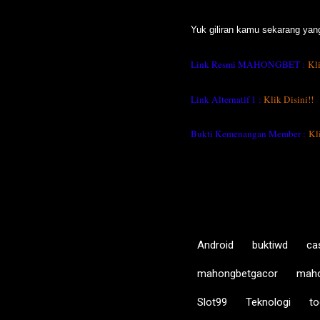
Yuk giliran kamu sekarang yan
Link Resmi MAHONGBET :
Kli
Link Alternatif 1
 : 
Klik Disini!!
Bukti Kemenangan Member :
Kl
Android
buktiwd
ca
mahongbetgacor
maho
Slot99
Teknologi
to