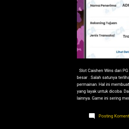
Slot Caishen Wins dari PG 
besar . Salah satunya terli
permainan. Hal ini membuat
yang layak untuk dicoba. Da
lainnya. Game ini sering m
bonus yang lebih besar. Ji
simbol bernilai tinggi bisa
Posting Koment
kesabaran dan membaca rit
terutama saat bermain di jam