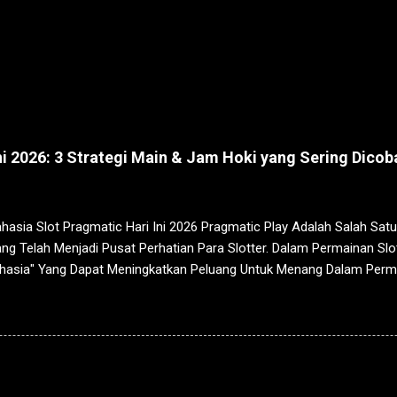
ni 2026: 3 Strategi Main & Jam Hoki yang Sering Dicob
asia Slot Pragmatic Hari Ini 2026 Pragmatic Play Adalah Salah Satu
ang Telah Menjadi Pusat Perhatian Para Slotter. Dalam Permainan Sl
hasia" Yang Dapat Meningkatkan Peluang Untuk Menang Dalam Permain
nsep "Kode Rahasia" Tidak Selalu Dapat Menjamin Kemenangan Besa
ungan Adalah Faktor Utama Dalam Permainan Slot, Meskipun Demik
Yang Dapat Membantu Pemain Slot Pragmatic Yang Berpotensi Member
tikel Ini Kita Akan Membahas Empat Kode Rahasia Permainan Slot P
tkan Peluang Untuk Permainan Slot Pragmatic. Sebelum membahas s