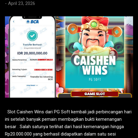
-
April 23, 2026
Slot Caishen Wins dari PG Soft kembali jadi perbincangan hari
ini setelah banyak pemain membagikan bukti kemenangan
besar . Salah satunya terlihat dari hasil kemenangan hingga
Rp20.000.000 yang berhasil didapatkan dalam satu sesi