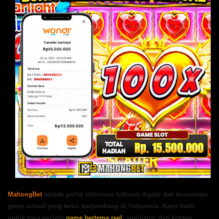
MahongBet
adalah portal informasi hiburan digital dan komunitas
game virtual yang terus berkembang di Indonesia. Kami hadir
untuk para pecinta
game bertema reel
, simulator, dan konten