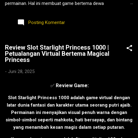
permainan. Hal ini membuat game bertema dewa
keberuntungan ini semakin dikenal sebagai salah satu slot
gacor hari ini yang layak untuk dicoba. Dari pengalaman
Posting Komentar
bermain, Caishen Wins memiliki karakteristik yang cukup unik
dibanding slot lainnya. Game ini sering memberikan
kemenangan kecil di awal sebagai “pemancing” sebelum
Review Slot Starlight Princess 1000 |
akhirnya masuk ke fase bonus yang lebih besar. Jika dimainkan
Petualangan Virtual Bertema Magical
dengan pola yang tepat, peluang untuk mendapatkan free spin
Princess
atau kombinasi simbol bernilai tinggi bisa meningkat secara
signifikan. Banyak pemain menyebut bahwa kunci utama dari
-
Juni 28, 2025
game ini ada di kesabaran dan membaca ritme permainan.
Tidak sedikit yang langsung mendapatkan scatter dalam 20–30
Review Game:
✅
spin pertama, terutama saat bermain di jam tertentu yang
Slot Starlight Princess 1000 adalah game virtual dengan
dianggap lebih gacor. Inil...
latar dunia fantasi dan karakter utama seorang putri ajaib.
Permainan ini menyajikan visual penuh warna dengan
simbol-simbol seperti mahkota, hati bersayap, dan bintang
yang menambah kesan magis dalam setiap putaran.