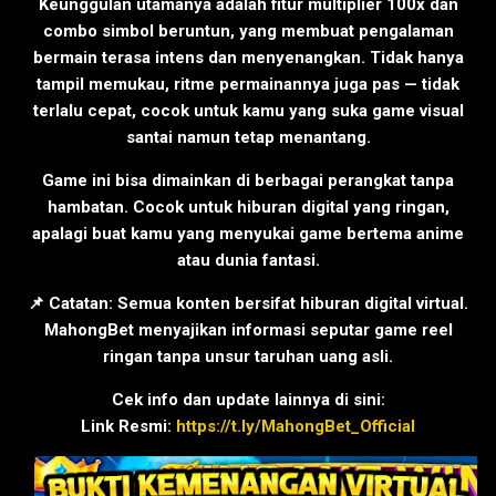
Keunggulan utamanya adalah fitur multiplier 100x dan
combo simbol beruntun, yang membuat pengalaman
bermain terasa intens dan menyenangkan. Tidak hanya
tampil memukau, ritme permainannya juga pas — tidak
terlalu cepat, cocok untuk kamu yang suka game visual
santai namun tetap menantang.
Game ini bisa dimainkan di berbagai perangkat tanpa
hambatan. Cocok untuk hiburan digital yang ringan,
apalagi buat kamu yang menyukai game bertema anime
atau dunia fantasi.
📌 Catatan: Semua konten bersifat hiburan digital virtual.
MahongBet menyajikan informasi seputar game reel
ringan tanpa unsur taruhan uang asli.
Cek info dan update lainnya di sini:
Link Resmi:
https://t.ly/MahongBet_Official