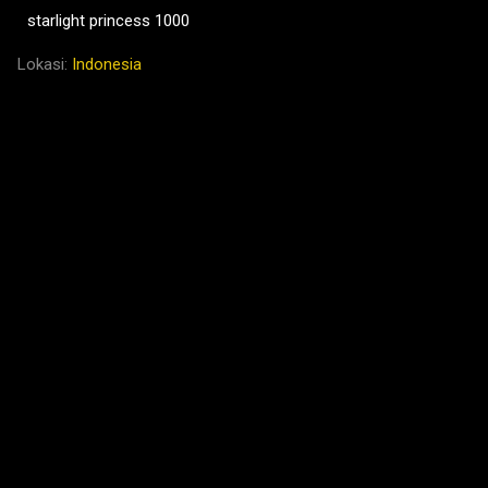
starlight princess 1000
Lokasi:
Indonesia
K
o
m
e
n
t
a
r