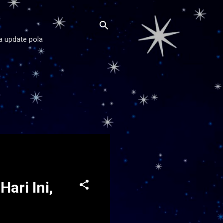
ta update pola
ari Ini,