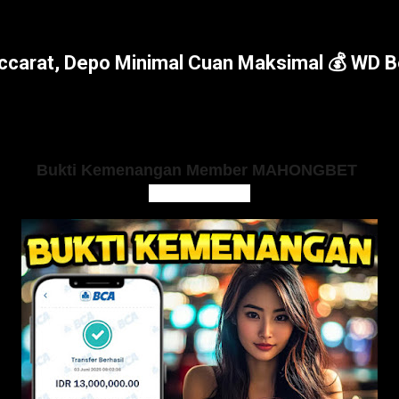
ccarat, Depo Minimal Cuan Maksimal 💰 WD B
Bukti Kemenangan Member MAHONGBET
( 3 - 6 - 2025 )