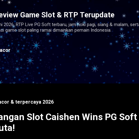
Langsung ke konten utama
view Game Slot & RTP Terupdate
ini 2026, RTP Live PG Soft terbaru, jam hoki pagi, siang & malam, ser
i game slot paling ramai dimainkan pemain Indonesia.
Gacor
acor & terpercaya 2026
ngan Slot Caishen Wins PG Soft H
uta!