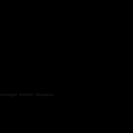
emenangan member, berapapun