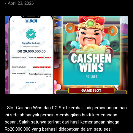
-
April 23, 2026
Slot Caishen Wins dari PG Soft kembali jadi perbincangan hari
ini setelah banyak pemain membagikan bukti kemenangan
besar . Salah satunya terlihat dari hasil kemenangan hingga
Rp20.000.000 yang berhasil didapatkan dalam satu sesi