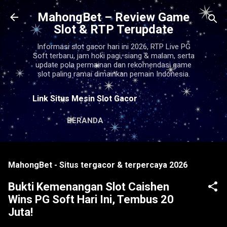
Langsung ke konten utama
MahongBet – Review Game
Slot & RTP Terupdate
Informasi slot gacor hari ini 2026, RTP Live PG
Soft terbaru, jam hoki pagi, siang & malam, serta
update pola permainan dan rekomendasi game
slot paling ramai dimainkan pemain Indonesia.
Link Situs Mesin Slot Gacor
BERANDA
MahongBet - Situs tergacor & terpercaya 2026
Bukti Kemenangan Slot Caishen
Wins PG Soft Hari Ini, Tembus 20
Juta!