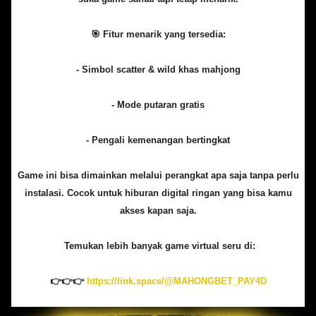
🎯 Fitur menarik yang tersedia:
- Simbol scatter & wild khas mahjong
- Mode putaran gratis
- Pengali kemenangan bertingkat
Game ini bisa dimainkan melalui perangkat apa saja tanpa perlu
instalasi. Cocok untuk hiburan digital ringan yang bisa kamu
akses kapan saja.
Temukan lebih banyak game virtual seru di:
👉
👉
👉
https://link.space/@MAHONGBET_PAY4D