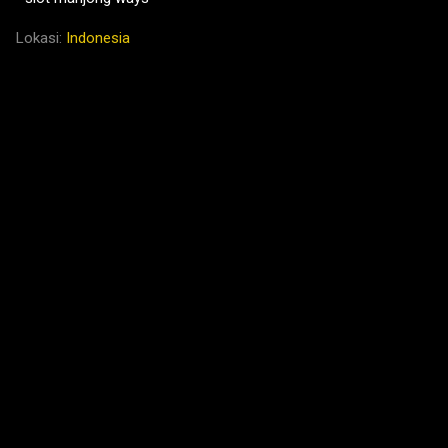
Lokasi:
Indonesia
K
o
m
e
n
t
a
r